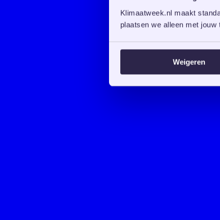
Klimaatweek.nl maakt standaa
plaatsen we alleen met jouw t
Weigeren