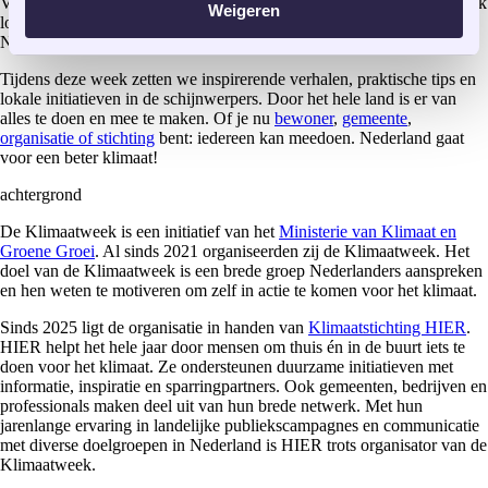
Van
2
t/m 8 november 2026
barst de zesde editie van de Klimaatweek
Weigeren
los. Sinds afgelopen jaar heeft de Klimaatweek – voorheen de
Nationale Klimaatweek – een nog sterkere lokale focus.
Tijdens deze week zetten we inspirerende verhalen, praktische tips en
lokale initiatieven in de schijnwerpers. Door het hele land is er van
alles te doen en mee te maken. Of je nu
bewoner
,
gemeente
,
organisatie of stichting
bent: iedereen kan meedoen. Nederland gaat
voor een beter klimaat!
achtergrond
De Klimaatweek is een initiatief van het
Ministerie van Klimaat en
Groene Groei
. Al sinds 2021 organiseerden zij de Klimaatweek. Het
doel van de Klimaatweek is een brede groep Nederlanders aanspreken
en hen weten te motiveren om zelf in actie te komen voor het klimaat.
Sinds 2025 ligt de organisatie in handen van
Klimaatstichting HIER
.
HIER helpt het hele jaar door mensen om thuis én in de buurt iets te
doen voor het klimaat. Ze ondersteunen duurzame initiatieven met
informatie, inspiratie en sparringpartners. Ook gemeenten, bedrijven en
professionals maken deel uit van hun brede netwerk. Met hun
jarenlange ervaring in landelijke publiekscampagnes en communicatie
met diverse doelgroepen in Nederland is HIER trots organisator van de
Klimaatweek.