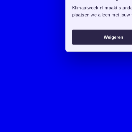
Klimaatweek.nl maakt standaa
plaatsen we alleen met jouw t
Weigeren