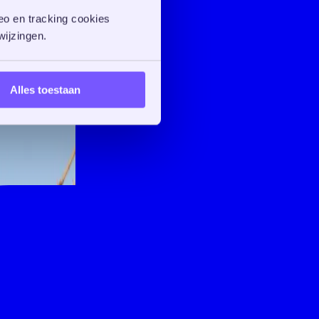
o en tracking cookies 
ijzingen. 
Alles toestaan