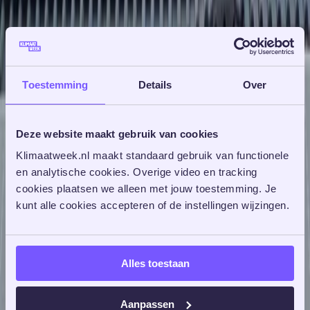
Windturbines en CO2-uitstoot
Toestemming
Details
Over
Zijn windturbines wel rendabel? In de rubriek ‘Dat is zo… toch?’
vragen we aan experts hoe het nu écht zit!
Lees verder
Deze website maakt gebruik van cookies
Klimaatweek.nl maakt standaard gebruik van functionele 
en analytische cookies. Overige video en tracking 
cookies plaatsen we alleen met jouw toestemming. Je 
kunt alle cookies accepteren of de instellingen wijzingen. 
Alles toestaan
Aanpassen