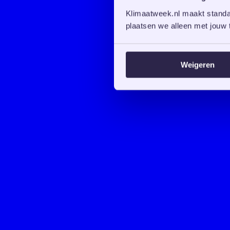
Klimaatweek.nl maakt standaa
plaatsen we alleen met jouw t
Weigeren