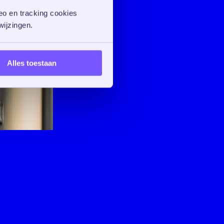
o en tracking cookies 
ijzingen. 
Alles toestaan