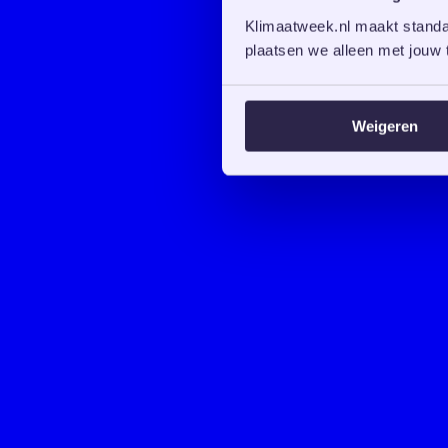
Klimaatweek.nl maakt standaa
plaatsen we alleen met jouw t
Weigeren