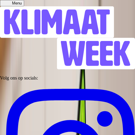
Menu
Volg ons op socials: