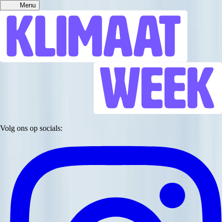
Menu
Volg ons op socials: