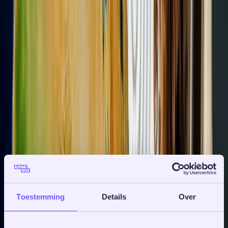
Toestemming
Details
Over