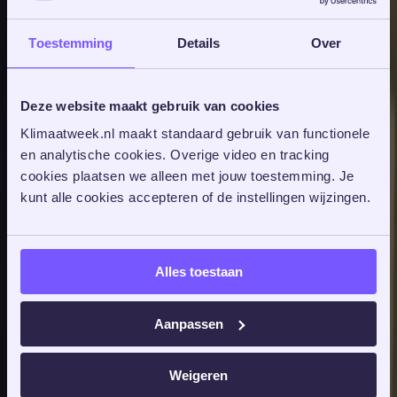
Toestemming
Details
Over
Makkelijk, snel en goedkoop je huis geïsoleerd
Deze website maakt gebruik van cookies
Is spouwmuurisolatie een goede optie voor jouw huis? In de rubriek
‘Dat is zo… toch?’ vragen we aan experts hoe het nu écht zit!
Klimaatweek.nl maakt standaard gebruik van functionele 
Lees verder
en analytische cookies. Overige video en tracking 
cookies plaatsen we alleen met jouw toestemming. Je 
kunt alle cookies accepteren of de instellingen wijzingen. 
Alles toestaan
Aanpassen
Weigeren