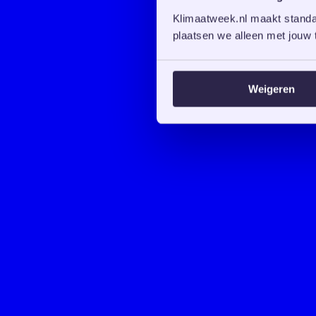
Klimaatweek.nl maakt standaa
plaatsen we alleen met jouw t
Weigeren