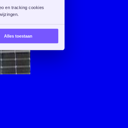
o en tracking cookies 
ijzingen. 
Alles toestaan