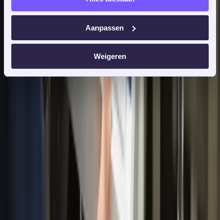
Aanpassen
Weigeren