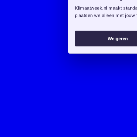
Klimaatweek.nl maakt standaa
plaatsen we alleen met jouw t
Weigeren