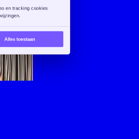
o en tracking cookies 
ijzingen. 
Alles toestaan