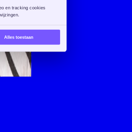
o en tracking cookies 
ijzingen. 
Alles toestaan