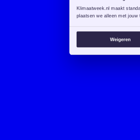
Klimaatweek.nl maakt standaa
plaatsen we alleen met jouw t
Weigeren