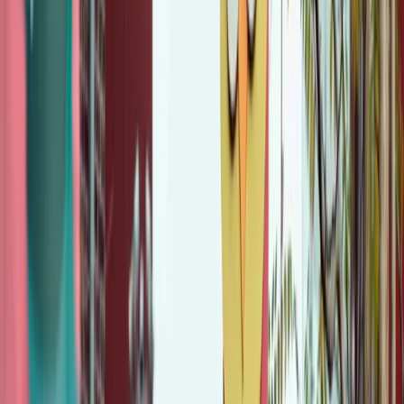
nieuws! Vanaf nu is er de Denk Doe Duurzaam Podcast.
In de Denk Doe Duurzaam Podcast praten presentator Ewout de
Bruijn en programmamanager Ivo Bonajo je bij over duurzaamheid
binnen de bedrijfsvoering van het Rijk. Samen met onze gasten van
binnen en buiten het Rijk worden alle duurzame thema’s uitgebreid
besproken. Van duurzame catering tot circulair meubilair. En van
elektrische dienstauto’s tot ICT. Alles komt aan bod. In de eerste
aflevering van de podcast maken we kennis met het programma Denk
Doe Duurzaam. Ewout de Bruijn gaat in gesprek met twee leden van
het programmateam: Ivo Bonajo en Mandy de Visser.Ivo Bonajo,
programmamanager van Denk Doe Duurzaam, legt uit wat hij en het
programma precies samen met rijksbrede partners doen. Wat zijn de
laatste ontwikkelingen op het gebied van duurzaamheid binnen het
Rijk. Wat lukt er wel, en waar is verbetering nodig?Mandy de Visser,
verantwoordelijk voor het netwerk en de communicatie binnen het
programma, legt uit wat zij als team doen om de rijksambtenaar
duurzamer te laten denken én te doen. Hoe bereik je zoveel mogelijk
rijksmedewerkers met jouw boodschap? En hoe haal je ze over? Hoor
dit en meer in de eerste aflevering!
Klik
hier
om de podcast te luisteren.
Wil je meer weten over wat de rijksoverheid doet om de
bedrijfsvoering van het Rijk duurzamer te maken, kijk op