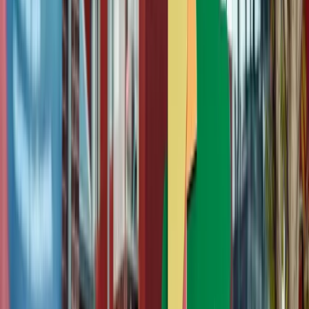
Meer slagkracht met minder energie: het moet, dus het
kan!
De wil om te verduurzamen is er bij Defensie van hoog tot laag. Met
generaal Wilfred Rietdijk zit er een enthousiaste en krachtige aanjager
in de leiding. Diezelfde sturing past hij toe in zijn rol van
portefeuillehouder Duurzaamheid voor het hele Rijk. Op de
Defensiewerkvloer houdt Jeltje van der Meulen zich bezig met de
energietransitie voor de Landmacht, om zo het operationele optreden
van de toekomst te verbeteren. De combinatie levert een inspirerend
toekomstperspectief op.
Lees verder