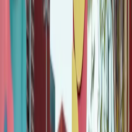
www.denkdoeduurzaam.nl
.
Meer lezen
#DuurzameEstafette: ‘Klimaatneutraal en circulair
werken is gewoon wat je anno 2021 wil doen’
In januari 2021 verscheen het nationaal plan Maatschappelijk
Verantwoord Inkopen (MVI) ‘Opdrachtgeven met ambitie, inkopen
met impact’. Dit is de aanpak vanuit zeven departementen binnen het
Rijk, waarmee zij de gezamenlijke inkoopkracht van de Nederlandse
overheden (zo’n 85 miljard euro per jaar) beter willen gaan inzetten
voor duurzame, circulaire en sociale doelen. Roald Lapperre
(directeur-generaal Milieu en Internationaal bij het ministerie van
IenW) en Marieke van Wallenburg (directeur-generaal
Overheidsorganisatie bij het ministerie van BZK) vertellen ons over
hun gezamenlijke drijfveren én verantwoordelijkheid op dit thema.
Lees verder