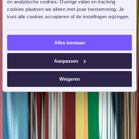
en analytische cookies. Overige video en tracking 
Tot de koplopers behoren op het gebied van duurzaamheid binnen
Europa. Dat is het doel van de inkoopcategorie ICT Werkomgeving
cookies plaatsen we alleen met jouw toestemming. Je 
Rijk (IWR). Wij spraken met Lucien Claassen, categoriemanager IWR,
kunt alle cookies accepteren of de instellingen wijzingen. 
over duurzaamheid bij de inkoop van ICT-middelen. “Daag de markt
uit en laat marktpartijen meedenken over hoe ze jouw probleem van
duurzame inkoop gaan oplossen.”
Lees verder
Alles toestaan
Aanpassen
Weigeren