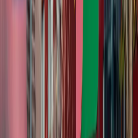
in Delft!"
Samen zorgen voor een duurzaam Delft, om in 2050 volledig
klimaatneutraal te zijn. Daar streeft de Klimaatgemeente Delft naar.
Maar hoe zorg je dat alle Delftse inwoners en ondernemers daar óók
aan bijdragen? Niek Stukje, communicatieadviseur bij de gemeente
Delft, vertelt over de succesvolle Delftse Klimaatweek in 2024.
Lees verder