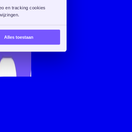
o en tracking cookies 
ijzingen. 
Alles toestaan