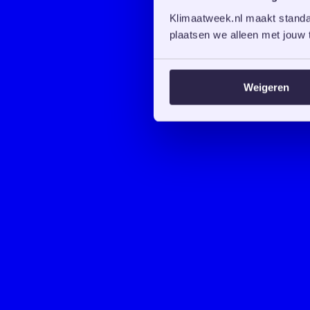
Klimaatweek.nl maakt standaa
plaatsen we alleen met jouw t
Weigeren