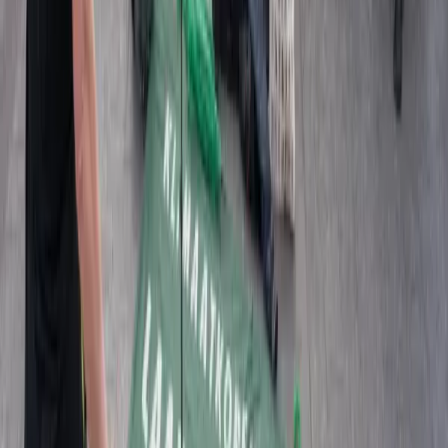
Gemeente Den Haag
In Voedsellokaal de Gymzaal zijn tijdens de Haagse Klimaatweek
repetities van het Klimaatkoor Nederland. Dit is een netwerk van
klimaatkoren, dirigenten en zangers. Wij willen mensen in ons land
raken, bewustmaken en mobiliseren vanwege onze zorgen om de
aarde. Wil je daar een keer bij zijn? Kom dan langs.
Deel dit evenement