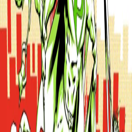
De Plandelman
Tijdens Plandel Party, alias de 2de Utrechtse Plandelweek, van 1 tot en
met 7 juni, komt een heel opruimleger in actie en verandert Utrecht
hopelijk in de schoonste én sociaalste stad van Nederland. Je kunt nu
al jezelf als deelnemer (zowel privé als groep, organisatie of club)
opgeven en een straatje, (gevel)tuin of stukje stoep claimen. Dat kan
via dit formulier. Het programma is nog in wording, maar zeker is dat
er een Plandelmuseum met de mafste & mooiste vondsten opent in de
Bibliotheek Neude, waaraan iedereen kan bijdragen.
Bioloog/activist/kunstenaar Merijn Tinga alias de Plastic Soup Surfer
komt na zijn bezoek aan Rome en de Paus op dinsdag 2 juni naar de
Domstad gesurft voor een presentatie en een filmvertoning over de
kracht van hoop en optimisme. Ook Plastic Avenger Dirk ‘de
Zwerfinator’ Groot will be back, voor een MacAttack op donderdag 4
juni. Later in de plandelweek worden op het Domplein in het kader
van ‘Van puin tot plein’ plandeldialogen georganiseerd en letterlijk
schoon schip gemaakt, terwijl voor de deur van Hartje van
Kanaleneiland de Klimaatkermis neerstrijkt.
Meer informatie:
www.plandel.nl/utrecht