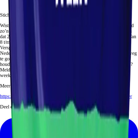
Stichting Samen Tegen Voedselverspilling
Wist je dat we vaak meer eten verspillen dan we denken? Gemiddeld
zo’n 33 kilo per persoon per jaar. Voor alle Nederlanders samen zijn
dat 23 miljoen maaltijden per week! Er is dus nog veel te winnen. Van
8 t/m 14 september (week 37) organiseren we daarom opnieuw de
Verspillingsvrije Week en gaan we met een groot aantal partners
Nederlanders inspireren en activeren om een week lang geen eten weg
te gooien. Dit jaar is er extra aandacht voor de twee
houdbaarheidsdatums. Wil jij met jouw organisatie (weer) meedoen?
Meld je aan door te mailen naar
week@samentegenvoedselverspilling.nl . Meedoen is gratis.
Meer informatie:
https://samentegenvoedselverspilling.nl/verspillingsvrijeweekpartner
Deel dit evenement