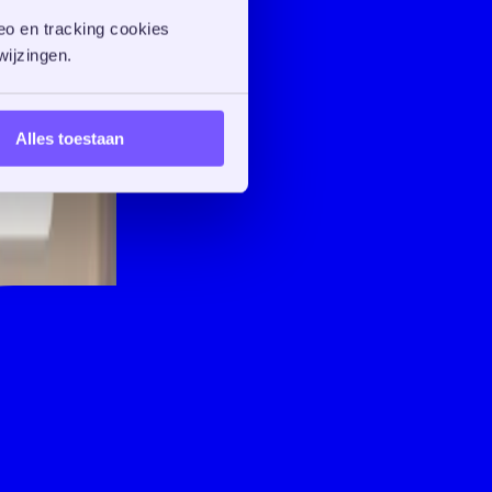
o en tracking cookies 
ijzingen. 
Alles toestaan