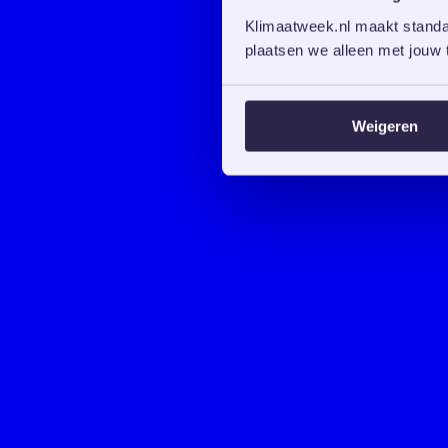
Klimaatweek.nl maakt standaa
plaatsen we alleen met jouw t
Weigeren