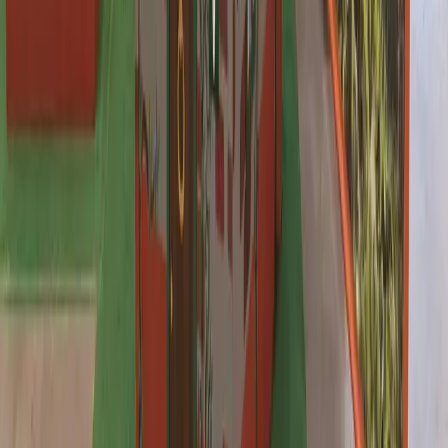
Dimph Rubbens
In Gasloos & Duurzaam wonen komen onderwerpen aan de orde als:
hoe bespaar je stroom en gas en waar verspil je dit eigenlijk zonder het
te weten? Hoe kun je in jouw tuin een belangrijke bijdrage leveren aan
de biodiversiteit? Wat is een voedselbos of eetbare tuin eigenlijk? En
wat zijn zonnepanelen, zonnecollectoren en een warmtepomp nou
eigenlijk? Er is een ‘hengelspel’ waarbij de het gehengelde bordje op
de juiste plek aan het huis moet hangen. Het bordje geeft uitleg over
hoe je op dit punt duurzamer kunt wonen. Tijdens de klimaatweek
komt het te staan in de hal van het gemeentehuis en op de
Toekomstmarkt in Helwijk. - meer info:
www.energiekmoerdijk.nl/ontwikkelingen/klimaatweek
Meer informatie:
www.expositierent.nl/overig/gasloos-en-duurzaam-wonen
Deel dit evenement