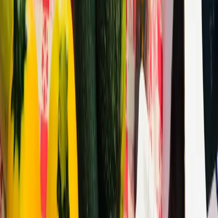
Vera Penthum
Elke laatste vrijdag van de maand is het Oogstruil (09:30-11:30 uur).
De oktober editie zal een Oogstmarkt zijn! Eenmalig verkopen en
ruilen inwoners van Woudenberg hun eigen biologische
groente/fruit/kruiden/noten/planten/zaden. Er zullen meerdere
kraampjes zijn met o.a. jam en honing van de lokale imker. De
Oogstmarkt bevindt zich, net zoals de maandelijkse Oogstruil, op de
begane grond van Cultuurhuis Woudenberg.
Meer informatie:
https://www.instagram.com/vera.penthum/
Deel dit evenement