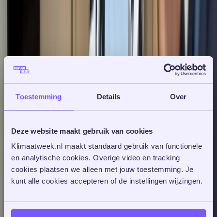
Toestemming
Details
Over
Deze website maakt gebruik van cookies
Klimaatweek.nl maakt standaard gebruik van functionele 
en analytische cookies. Overige video en tracking 
cookies plaatsen we alleen met jouw toestemming. Je 
kunt alle cookies accepteren of de instellingen wijzingen. 