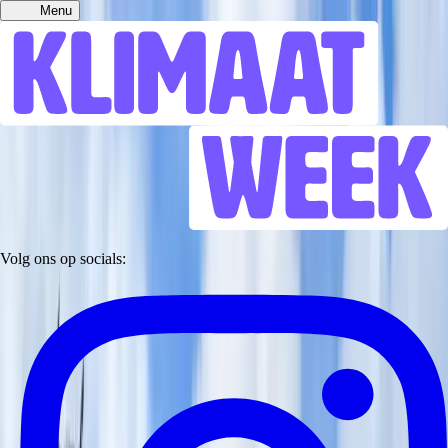
Menu
Volg ons op socials: