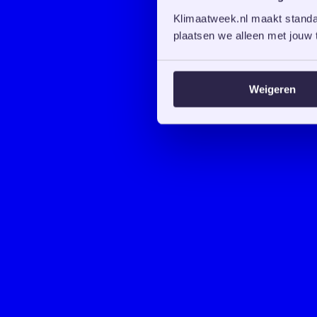
Klimaatweek.nl maakt standaa
plaatsen we alleen met jouw t
Weigeren