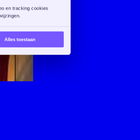
o en tracking cookies 
ijzingen. 
Alles toestaan