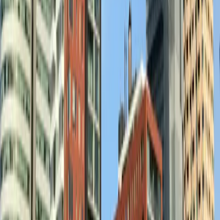
Frank Drost
Duurzaam (maatschappelijk)vastgoed! Het is voor veel gemeentes,
bedrijven en organisaties lastig om te bepalen hoe en waar ze moeten
beginnen met het verduurzamen van vastgoed en hoe ze 55% CO2
reductie moet behalen in 2030. Ik leg in 10 eenvoudige stappen uit
waar en hoe je moet beginnen met het verduurzamen van vastgoed. De
activiteit is te volgen via TEAMS Vergadering-id: 391 558 582 679 1
Wachtwoordcode: UG7Z2vg9 Of stuur een mail naar
frank@drostadvice.nl en u ontvangt een uitnodiging.
Deel dit evenement